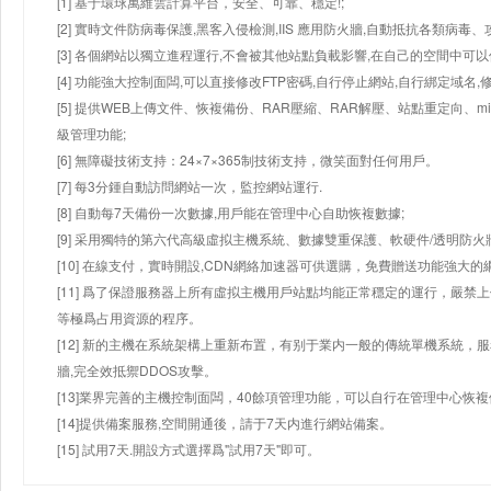
[1] 基于環球萬維雲計算平台，安全、可靠、穩定!;
[2] 實時文件防病毒保護,黑客入侵檢測,IIS 應用防火牆,自動抵抗各類病毒、
[3] 各個網站以獨立進程運行,不會被其他站點負載影響,在自己的空間中可以使用
[4] 功能強大控制面闆,可以直接修改FTP密碼,自行停止網站,自行綁定域名,
[5] 提供WEB上傳文件、恢複備份、RAR壓縮、RAR解壓、站點重定向
級管理功能;
[6] 無障礙技術支持：24×7×365制技術支持，微笑面對任何用戶。
[7] 每3分鍾自動訪問網站一次，監控網站運行.
[8] 自動每7天備份一次數據,用戶能在管理中心自助恢複數據;
[9] 采用獨特的第六代高級虛拟主機系統、數據雙重保護、軟硬件/透明防火
[10] 在線支付，實時開設,CDN網絡加速器可供選購，免費贈送功能強大
[11] 爲了保證服務器上所有虛拟主機用戶站點均能正常穩定的運行，嚴禁上
等極爲占用資源的程序。
[12] 新的主機在系統架構上重新布置，有别于業内一般的傳統單機系統，
牆,完全效抵禦DDOS攻擊。
[13]業界完善的主機控制面闆，40餘項管理功能，可以自行在管理中心恢
[14]提供備案服務,空間開通後，請于7天内進行網站備案。
[15] 試用7天.開設方式選擇爲"試用7天"即可。