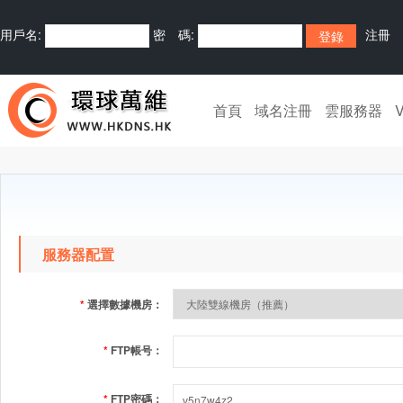
用戶名:
密 碼:
注冊
首頁
域名注冊
雲服務器
服務器配置
*
選擇數據機房：
*
FTP帳号：
*
FTP密碼：