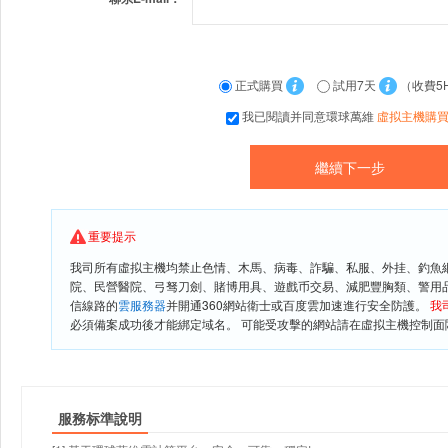
正式購買
試用7天
（收費5
我已閱讀并同意環球萬維
虛拟主機購
重要提示
我司所有虛拟主機均禁止色情、木馬、病毒、詐騙、私服、外挂、釣魚
院、民營醫院、弓驽刀劍、賭博用具、遊戲币交易、減肥豐胸類、警用
信線路的
雲服務器
并開通360網站衛士或百度雲加速進行安全防護。
我
必須備案成功後才能綁定域名。 可能受攻擊的網站請在虛拟主機控制面闆
服務标準說明