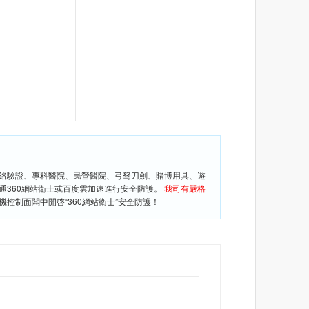
網絡驗證、專科醫院、民營醫院、弓驽刀劍、賭博用具、遊
通360網站衛士或百度雲加速進行安全防護。
我司有嚴格
控制面闆中開啓“360網站衛士”安全防護！