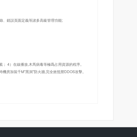
目錄、錯誤頁面定義等諸多高級管理功能;
載； 4）在線播放,木馬病毒等極爲占用資源的程序。
機房加裝千M"黑洞"防火牆,完全效抵禦DDOS攻擊。