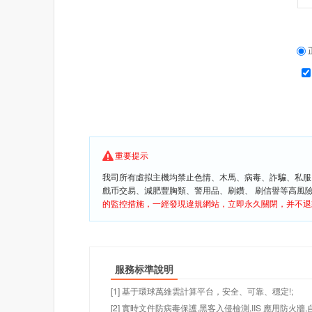
重要提示
我司所有虛拟主機均禁止色情、木馬、病毒、詐騙、私服
戲币交易、減肥豐胸類、警用品、刷鑽、 刷信譽等高風
的監控措施，一經發現違規網站，立即永久關閉，并不退
服務标準說明
[1] 基于環球萬維雲計算平台，安全、可靠、穩定!;
[2] 實時文件防病毒保護,黑客入侵檢測,IIS 應用防火