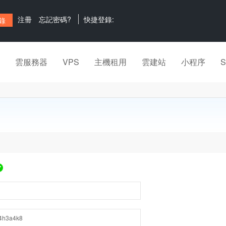
注冊
忘記密碼?
快捷登錄:
雲服務器
VPS
主機租用
雲建站
小程序