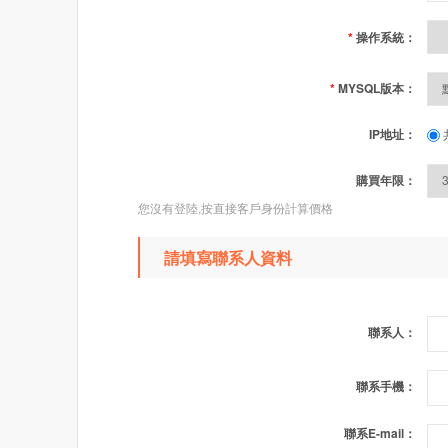
*
操作系統：
*
MYSQL版本：
IP地址：
購買年限：
您沒有登陸,按直接客戶身份計算價格
請填寫聯系人資料
聯系人：
聯系手機：
聯系E-mail：