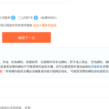
正式購買
試用7天
（收費5HKD）
我已閱讀并同意環球萬維
虛拟主機購買協議
、外挂、釣魚網站、秒贊程序、垃圾郵件等非法網站，對于成人用品、 空包網站、
險容易受攻擊的網站不可購買我司虛拟主機，但可以購買我司電信線路的
雲服務器
并開
款！
所有國内虛拟主機必須備案成功後才能綁定域名。 可能受攻擊的網站請在虛拟主機
牆,自動抵抗各類病毒、攻擊;