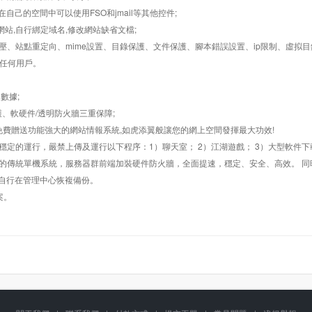
在自己的空間中可以使用FSO和jmail等其他控件;
止網站,自行綁定域名,修改網站缺省文檔;
AR解壓、站點重定向、mime設置、目錄保護、文件保護、腳本錯誤設置、ip限制、虛拟
對任何用戶。
數據;
護、軟硬件/透明防火牆三重保障;
購，免費贈送功能強大的網站情報系統,如虎添翼般讓您的網上空間發揮最大功效!
常穩定的運行，嚴禁上傳及運行以下程序：1）聊天室； 2）江湖遊戲； 3）大型軟件下
般的傳統單機系統，服務器群前端加裝硬件防火牆，全面提速，穩定、安全、高效。 同時
以自行在管理中心恢複備份。
案。