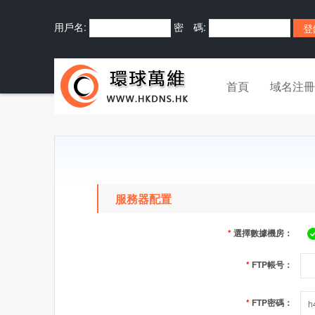
用戶名:
密 碼:
首頁
域名注冊
服務器配置
*
選擇數據機房：
*
FTP帳号：
*
FTP密碼：