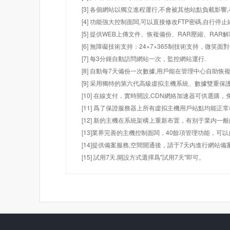
[3] 各個網站以獨立進程運行,不會被其他站點負載影響,
[4] 功能強大控制面闆,可以直接修改FTP密碼,自行停
[5] 提供WEB上傳文件、恢複備份、RAR壓縮、R
[6] 無障礙技術支持：24×7×365制技術支持，微笑面
[7] 每3分鍾自動訪問網站一次，監控網站運行.
[8] 自動每7天備份一次數據,用戶能在管理中心自助恢複
[9] 采用獨特的第六代高級虛拟主機系統、數據雙重保
[10] 在線支付，實時開設,CDN網絡加速器可供選
[11] 爲了保證服務器上所有虛拟主機用戶站點均能正
[12] 新的主機在系統架構上重新布置，有别于業内一
[13]業界完善的主機控制面闆，40餘項管理功能，可
[14]提供備案服務,空間開通後，請于7天内進行網站備
[15] 試用7天.開設方式選擇爲"試用7天"即可。