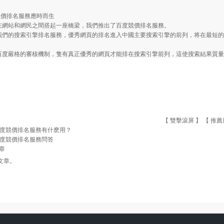
競價排名服務應時而生
站和網民之間搭起一座橋梁，我們推出了百度競價排名服務。
的搜索引擎排名服務，優秀網頁的排名進入中國主要搜索引擎的前列，将在最短的
嚴格的審核機制，隻有真正優秀的網頁才能排在搜索引擎前列，這使搜索結果質量
【 雙擊滾屏 】 【
推薦
度競價排名服務有什麽用？
度競價排名服務問答
章
文章。