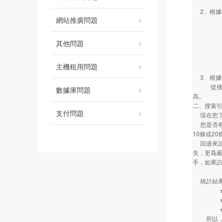
★ 57
2、根據Ju
網站推廣問題
消費者
★ 在
★ 直
其他問題
★ 在
★ 在
主機租用問題
★ 訪
3、根據G
從搜索引
數據庫問題
高。
二、搜索
支付問題
現在您了
您是否有
10條或2
回過來說，
失，更爲
手，如果
統計結果
★ 65
★ 20
★ 3-
所以，您