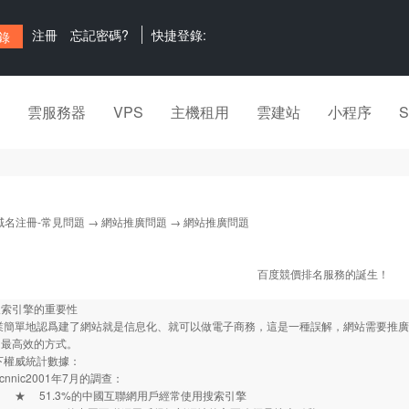
注冊
忘記密碼?
快捷登錄:
雲服務器
VPS
主機租用
雲建站
小程序
域名注冊-常見問題
→
網站推廣問題
→ 網站推廣問題
百度競價排名服務的誕生！
搜索引擎的重要性
簡單地認爲建了網站就是信息化、就可以做電子商務，這是一種誤解，網站需要推廣
、最高效的方式。
下權威統計數據：
nic2001年7月的調查：
.3%的中國互聯網用戶經常使用搜索引擎