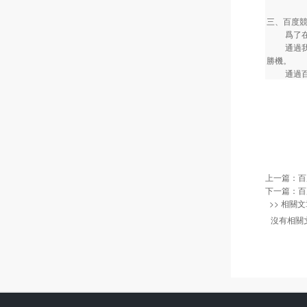
三、百度
爲了在網
通過我們
勝機。
通過百度
上一篇：
百
下一篇：
百
>> 相關文
沒有相關