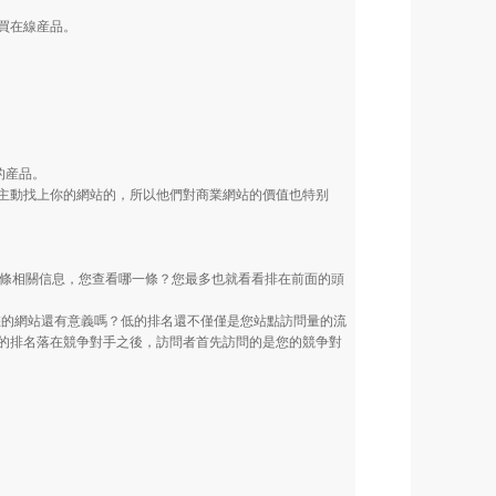
和購買在線産品。
的産品。
動找上你的網站的，所以他們對商業網站的價值也特别
？
0條相關信息，您查看哪一條？您最多也就看看排在前面的頭
您的網站還有意義嗎？低的排名還不僅僅是您站點訪問量的流
的排名落在競争對手之後，訪問者首先訪問的是您的競争對