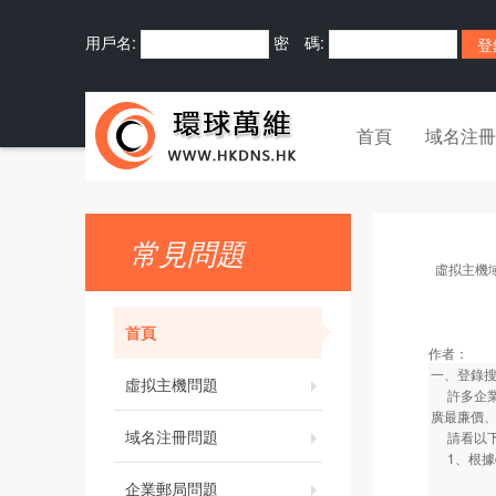
用戶名:
密 碼:
首頁
域名注冊
常見問題
虛拟主機
首頁
作者：
一、登錄
虛拟主機問題
許多企業
廣最廉價
域名注冊問題
請看以
1、根據cn
★ 51
企業郵局問題