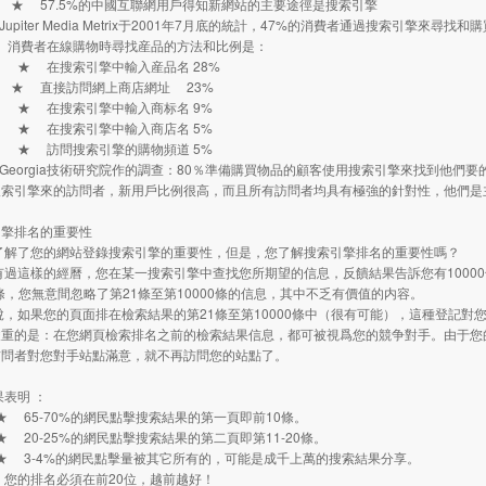
.5%的中國互聯網用戶得知新網站的主要途徑是搜索引擎
piter Media Metrix于2001年7月底的統計，47%的消費者通過搜索引擎來尋找
在線購物時尋找産品的方法和比例是：
搜索引擎中輸入産品名 28%
接訪問網上商店網址 23%
搜索引擎中輸入商标名 9%
搜索引擎中輸入商店名 5%
問搜索引擎的購物頻道 5%
eorgia技術研究院作的調查：80％準備購買物品的顧客使用搜索引擎來找到他們要
擎來的訪問者，新用戶比例很高，而且所有訪問者均具有極強的針對性，他們是主
引擎排名的重要性
解了您的網站登錄搜索引擎的重要性，但是，您了解搜索引擎排名的重要性嗎
過這樣的經曆，您在某一搜索引擎中查找您所期望的信息，反饋結果告訴您有1000
0條，您無意間忽略了第21條至第10000條的信息，其中不乏有價值的内容。
如果您的頁面排在檢索結果的第21條至第10000條中（很有可能），這種登記對
嚴重的是：在您網頁檢索排名之前的檢索結果信息，都可被視爲您的競争對手。由于您
訪問者對您對手站點滿意，就不再訪問您的站點了。
表明 ：
-70%的網民點擊搜索結果的第一頁即前10條。
-25%的網民點擊搜索結果的第二頁即第11-20條。
4%的網民點擊量被其它所有的，可能是成千上萬的搜索結果分享。
的排名必須在前20位，越前越好！