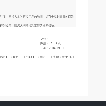
時間，赢得大量的直接用戶的訪問，從而争取到寶貴的商業
得到提高，讓廣大網民得到更好的搜索體驗。
來源：
閱讀：
19111
次
日期：
2004-09-01
朋友
】 【
收藏
】 【
打印
】 【
關閉
】 【 字體：
大
中
小
】