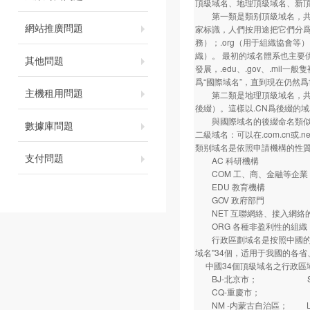
頂級域名、地理頂級域名、新
第一類是類别頂級域名，共有7
網站推廣問題
家标識，人們按用途把它們分爲
務）；.org（用于組織協會等）
織）。 最初的域名體系也主要供
其他問題
發展，.edu、.gov、.mil
爲“國際域名”，直到現在仍然
主機租用問題
第二類是地理頂級域名，共有2
後綴）。這樣以.CN爲後綴的域
與國際域名的後綴命名類似，
數據庫問題
二級域名：可以在.com.cn
類别域名是依照申請機構的性
支付問題
AC 科研機構
COM 工、商、金融等企業
EDU 教育機構
GOV 政府部門
NET 互聯網絡、接入網絡的信
ORG 各種非盈利性的組織
行政區劃域名是按照中國的各
域名"34個，适用于我國的各省、
中國34個頂級域名之行政區
BJ-北京市； SH
CQ-重慶市； HE
NM -内蒙古自治區； 