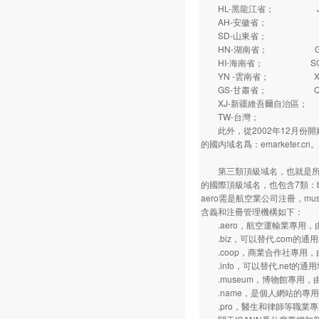
HL-黑龍江省； J
AH-安徽省； FJ
SD-山東省； HA
HN-湖南省； GD
HI-海南省； SC
YN -雲南省； XZ
GS-甘肅省； QH
XJ-新疆維吾爾自治區；
TW-台灣； HK
此外，從2002年12月份開始
的國内域名爲：emarketer.cn。
第三類頂級域名，也就是所謂的“
的國際頂級域名，也包含7類：biz,
aero需是航空業公司注冊，m
含義和注冊管理機構如下：
.aero，航空運輸業專用，
.biz，可以替代.com的通用
.coop，商業合作社專用，
.info，可以替代.net的通
.museum，博物館專用，
.name，是個人網站的專用域名
.pro，醫生和律師等職業專用