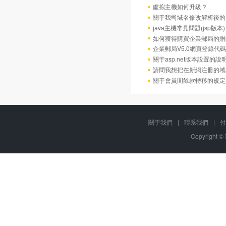
虛拟主機如何升級？
關于我司域名修改解析後的
java主機常見問題(jsp版本)
如何獲得購買企業郵局的贈
企業郵局V5.0網頁登錄代碼
關于asp.net版本設置的說
請問我想把在新網注冊的域
關于會員間餘款轉移的規定
關于我們
|
聯系我們
|
付
Copyright ©