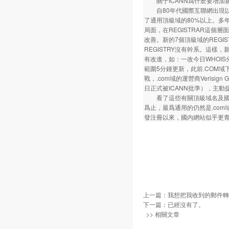
關于ICANN爲什麽要增加
自80年代國際互聯網出現以來，
了通用頂級域的80%以上。多年
局面，在REGISTRAR這個
改善。新的7個頂級域的REGIS
REGISTRY沒有幹系。這樣，
有改進，如：一改今日WHOIS分散
範圍5分鍾更新，此前.COM
戰，.com域的運營商Verisign 
日正式被ICANN批準），主
看了這些有關頂級域名及國内
爲止，最爲通用的仍然是.com
發注冊以來，國内網站似乎更青
上一篇：
我想把我收到的郵件轉發
下一篇：已經沒有了。
>> 相關文章