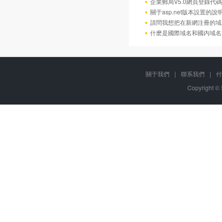
企業郵局V5.0網頁登錄代碼
關于asp.net版本設置的說
請問我想把在新網注冊的域
什麽是國際域名和國内域名
關于我們
|
聯系我們
|
付
Copyright ©