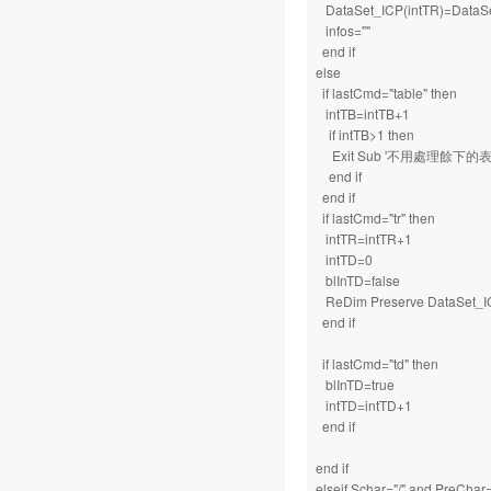
DataSet_ICP(intTR)=DataSet_
infos=""
end if
else
if lastCmd="table" then
intTB=intTB+1
if intTB>1 then
Exit Sub '不用處理餘下的
end if
end if
if lastCmd="tr" then
intTR=intTR+1
intTD=0
blInTD=false
ReDim Preserve DataSet_IC
end if
if lastCmd="td" then
blInTD=true
intTD=intTD+1
end if
end if
elseif Schar="/" and PreChar=