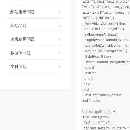
Exts=".bj.cn,.sh.cn,.tj.cn,.cq.cn,
Exts=Exts&"sc.cn,.gz.cn,.yn.cn,.
網站推廣問題
Exts= Exts & ".ac.cn,.com.cn,.net
AllTop=split(Exts,",")
if len(whichDomain)>3 then
其他問題
for z=0 to Ubound(AllTop)
extLen=len(AllTop(z))
主機租用問題
if right(whichDomain,extLen)
prefix=left(whichDomain,len
dotPos=inStrRev(prefix,".")
數據庫問題
if dotPos>0 then
whichDomain=mid(prefix,dot
支付問題
end if
exit for
end if
next
end if
GetsRoot=whichDomain
end function
function getCmd(strM)
strM=lcase(strM)
if inStr(strM," ")>0 then
getCmd=left(strM,inStr(strM," "