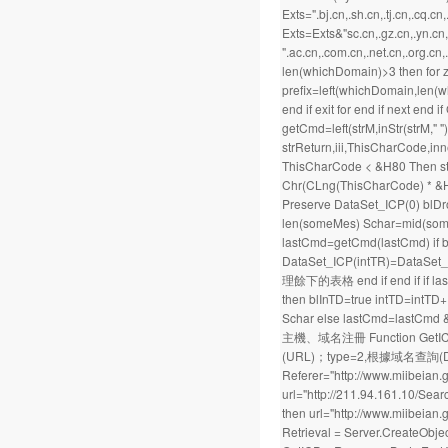
Exts=".bj.cn,.sh.cn,.tj.cn,.cq.cn,
Exts=Exts&"sc.cn,.gz.cn,.yn.cn,.
".ac.cn,.com.cn,.net.cn,.org.cn,.g
len(whichDomain)>3 then for z
prefix=left(whichDomain,len(w
end if exit for end if next end
getCmd=left(strM,inStr(strM," "
strReturn,iii,ThisCharCode,inn
ThisCharCode < &H80 Then str
Chr(CLng(ThisCharCode) * &H10
Preserve DataSet_ICP(0) blDrop
len(someMes) Schar=mid(someM
lastCmd=getCmd(lastCmd) if blN 
DataSet_ICP(intTR)=DataSet_ICP
理餘下的表格 end if end if if last
then blInTD=true intTD=intTD+1 
Schar else lastCmd=lastCm
主機、域名注冊 Function GetICP(ByT
(URL)；type=2,根據域名查詢(DO),
Referer="http://www.miibeia
url="http://211.94.161.10/Se
then url="http://www.miibeian
Retrieval = Server.CreateObjec