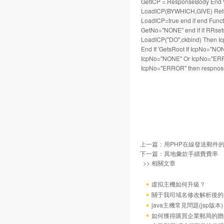
GetICP =.ResponseBody End 
LoadICP(BYWHICH,GIVE) RetCo
LoadICP=true end if end Func
GetNo="NONE" end if if RRset
LoadICP("DO",ckbind) Then I
End If 'GetsRoot If IcpNo="NO
IcpNo="NONE" Or IcpNo="ERROR
IcpNo="ERROR" then resp
上一篇：
用PHP在線發送郵件
下一篇：
異地彙款手續費費率
>> 相關文章
虛拟主機如何升級？
關于我司域名修改解析後的
java主機常見問題(jsp版本)
如何獲得購買企業郵局的贈