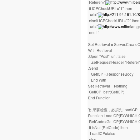
Referer="
http://www.miib
if ICPCheckURL="1" then
url="
http://211.94.161.1
elseif ICPCheckURL="2" then
url="
http://www.miibeian
end if
Set Retrieval = Server.Create
With Retrieval
.Open "Post", url, false
.setRequestHeader "Referer"
.Send
GetICP =.ResponseBody
End With
Set Retrieval = Nothing
GetICP=bstr(GetICP)
End Function
'如果要檢查，必須先LoadICP
Function LoadICP(BYWHICH,
RetCode=GetICP(BYWHICH,G
if isNull(RetCode) then
LoadICP=false
else