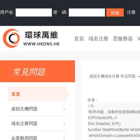
用戶名:
密 碼:
注冊
首頁
域名注冊
雲服務器
常見問題
虛拟主機域名注冊-常見問題
首頁
作者：
<%
虛拟主機問題
'程序功能，自動到信産部網站
ICPCheckURL=1
域名注冊問題
Dim DataSet_ICP()
function GetsRoot(ByVal whi
whichDomain=Lcase(whichD
企業郵局問題