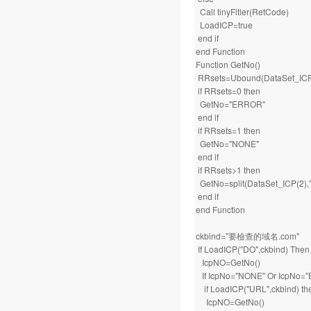
Call tinyFitler(RetCode)
LoadICP=true
end if
end Function
Function GetNo()
RRsets=Ubound(DataSet_IC
if RRsets=0 then
GetNo="ERROR"
end if
if RRsets=1 then
GetNo="NONE"
end if
if RRsets>1 then
GetNo=split(DataSet_ICP(2),"`
end if
end Function
ckbind="要檢查的域名.com"
If LoadICP("DO",ckbind) Then
IcpNO=GetNo()
If IcpNo="NONE" Or IcpNo=
if LoadICP("URL",ckbind) th
IcpNO=GetNo()