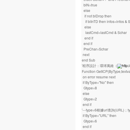
blN=true
else
if not blDrop then
if blInTD then infos=infos & 
else
lastCmd=lastCmd & Schar
end if
end if
PreChar=Schar
next
end Sub
'程序設計：環球萬維（
http
Function GetICP(ByType,text
v
on error resume next
if ByType="No" then
Gtype=8
else
Gtype=2
end if
'---type=6根據url查詢(URL)
if ByType="URL" then
Gtype=6
end if