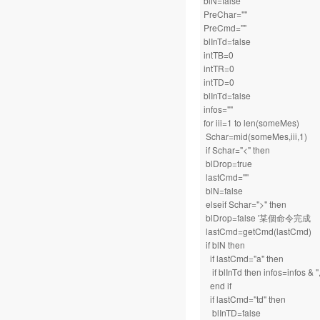
blN=false
PreChar=""
PreCmd=""
blInTd=false
intTB=0
intTR=0
intTD=0
blInTd=false
infos=""
for iii=1 to len(someMes)
Schar=mid(someMes,iii,1)
if Schar="<" then
blDrop=true
lastCmd=""
blN=false
elseif Schar=">" then
blDrop=false '某個命令完成
lastCmd=getCmd(lastCmd)
if blN then
if lastCmd="a" then
if blInTd then infos=infos & ",
end if
if lastCmd="td" then
blInTD=false