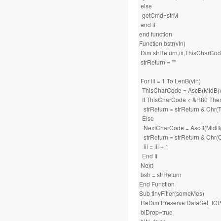
else
getCmd=strM
end if
end function
Function bstr(vIn)
Dim strReturn,iii,ThisCharC
strReturn = ""
For iii = 1 To LenB(vIn)
ThisCharCode = AscB(MidB(vIn
If ThisCharCode < &H80 The
strReturn = strReturn & Chr
Else
NextCharCode = AscB(MidB(vI
strReturn = strReturn & Chr
iii = iii + 1
End If
Next
bstr = strReturn
End Function
Sub tinyFitler(someMes)
ReDim Preserve DataSet_ICP
blDrop=true