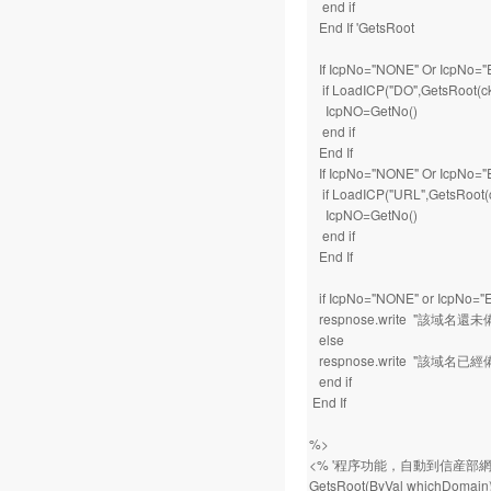
end if
End If 'GetsRoot
If IcpNo="NONE" Or IcpNo=
if LoadICP("DO",GetsRoot(ck
IcpNO=GetNo()
end if
End If
If IcpNo="NONE" Or IcpNo=
if LoadICP("URL",GetsRoot(c
IcpNO=GetNo()
end if
End If
if IcpNo="NONE" or IcpNo="
respnose.write "該域名還
else
respnose.write "該域名
end if
End If
%>
<% '程序功能，自動到信産部網站核
GetsRoot(ByVal whichDomain