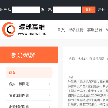
用戶名:
密 碼:
注冊
首頁
域名注冊
雲服務器
常見問題
虛拟主機域名注冊-常見問題
首頁
作者：
計算機世界網消息近日，據有關部
虛拟主機問題
戶當中以來自大陸的最多，其
有關人士分析，由于英文在中
域名注冊問題
國網民也已經達到2000萬的
但由于互聯網起源于美國，初
性語言。随着互聯網在中國發
企業郵局問題