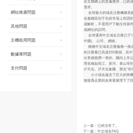
在互聯網上的普遍應用，已經
需求。
網站推廣問題
全球最大的域名注冊機構美國NSI（
名服務區别于先前市場上所謂的
成解析，不需用戶下載任何插件
其他問題
成網址的訪問。
全球通用中文域名注冊已于11月
主機租用問題
中國)、.公司、.網絡。
兩種中文域名注冊服務一推出
的注冊量已高達200萬個，其
數據庫問題
出售後狠撈一筆的。國内上市
理名稱如長江、黃河、泰山等
支付問題
泸天化、泸天化集團、寶光”等
小小域名蘊含了巨大的商機與
無疑爲企業的未來發展埋下了
上一篇：已經沒有了。
下一篇：
中文域名FAQ