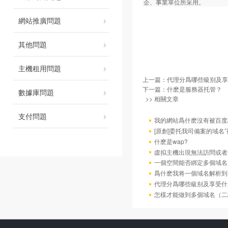
企、事業單位所采用。
網站推廣問題
其他問題
主機租用問題
上一篇：
代理分爲哪些級别及享
下一篇：
什麽是服務器托管？
數據庫問題
>> 相關文章
支付問題
我的網站爲什麽沒有被百度/G
[原創]委托我司備案的域名
什麽是wap?
虛拟主機出現無法訪問或者
一個空間能否綁定多個域名
爲什麽我将一個域名解析到
代理分爲哪些級别及享受什
怎樣才能做到多個域名（二