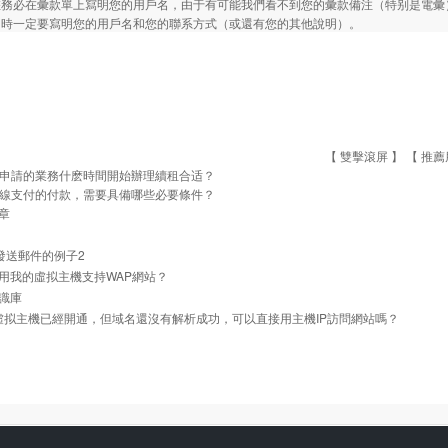
您務必在彙款單上寫明您的用戶名，由于有可能我們看不到您的彙款備注（特别是電彙
同時一定要寫明您的用戶名和您的聯系方式（或還有您的其他說明）。
【 雙擊滾屏 】 【
推薦
申請的業務什麽時間開始辦理續租合适？
線支付的付款，需要具備哪些必要條件？
章
l 發送郵件的例子2
用我的虛拟主機支持WAP網站？
識庫
]虛拟主機已經開通，但域名還沒有解析成功，可以直接用主機IP訪問網站嗎？