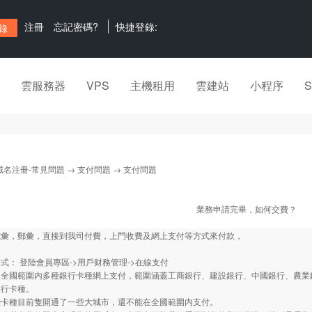
注冊
忘記密碼?
快捷登錄:
雲服務器
VPS
主機租用
雲建站
小程序
域名注冊-常見問題
→
支付問題
→ 支付問題
業務申請完畢，如何交費？
電彙，郵彙，直接到我司付費，上門收費及網上支付等方式來付款，
式： 登陸會員專區->用戶财務管理->在線支付
：全國範圍内多種銀行卡種網上支付，範圍涵蓋工商銀行、建設銀行、中國銀行、農業
銀行卡種。
些卡種目前隻開通了一些大城市，還不能在全國範圍内支付。