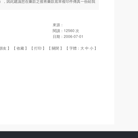
），因此建議您在彙款之後将彙款底單複印件傳真一份給我
來源：
閱讀：
12560
次
日期：
2006-07-01
朋友
】 【
收藏
】 【
打印
】 【
關閉
】 【 字體：
大
中
小
】