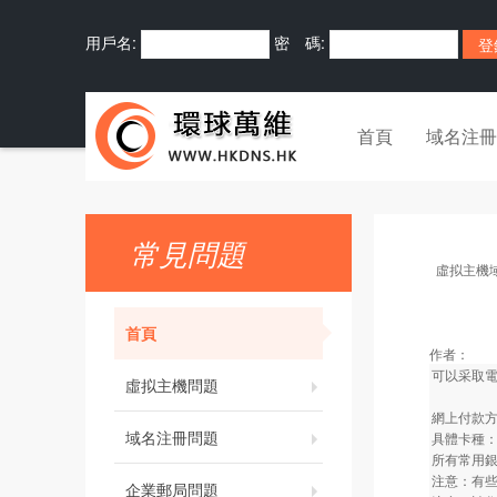
用戶名:
密 碼:
首頁
域名注冊
常見問題
虛拟主機
首頁
作者：
可以采取
虛拟主機問題
網上付款方
域名注冊問題
具體卡種
所有常用
注意：有
企業郵局問題