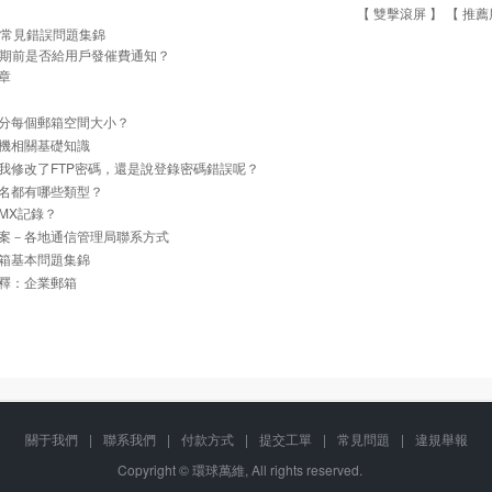
【 雙擊滾屏 】 【
推薦
tp常見錯誤問題集錦
期前是否給用戶發催費通知？
章
分每個郵箱空間大小？
機相關基礎知識
我修改了FTP密碼，還是說登錄密碼錯誤呢？
名都有哪些類型？
MX記錄？
案－各地通信管理局聯系方式
箱基本問題集錦
釋：企業郵箱
關于我們
|
聯系我們
|
付款方式
|
提交工單
|
常見問題
|
違規舉報
Copyright © 環球萬維, All rights reserved.