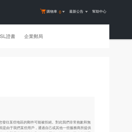
購物車
最新公告
幫助中心
0
SSL證書
企業郵局
緻您發往某些地區的郵件可能被拒絕。對此我們非常抱歉和無
因是由于我們某些用戶，通過自己或其他一些服務商所提供