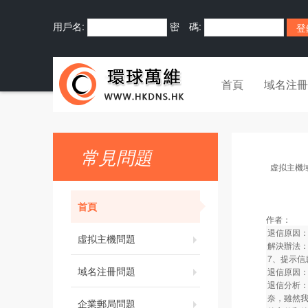
用戶名:
密 碼:
首頁
域名注冊
常見問題
虛拟主機
首頁
作者：
退信原因
虛拟主機問題
解決辦法
7、提示信息：Co
域名注冊問題
退信原因
退信分析
奈，雖然
企業郵局問題