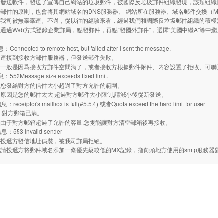
件發送軟件，發送了宣傳自己網站的垃圾郵件，被國際反垃圾郵件組織發現，該類組織
郵件的原則，也會将其網站域名的DNS服務器、 網站所在服務器、域名郵件交換（M
和我司被無辜牽連。不過，從以往的經驗來看，經過我們和國際反垃圾郵件組織的積極
通過Web方式登錄企業郵局，點發郵件，再點“發國外郵件”，選擇“美國中繼A"等
nnected to remote host, but failed after I sent the message.
：連接到接收方郵件服務器，但發送郵件失敗。
：一般是因爲接收方郵件空間滿了，或者接收方根據郵件附件、内容設置了拒收。可聯
2Message size exceeds fixed limit.
：您發給對方的信件大小超過了對方允許的範圍。
原因是您的郵件太大,超過對方郵件大小限制,請減小後從新發送。
ceiptor's mailbox is full(#5.5.4) 或者Quota exceed the hard limit for user
.對方郵箱已滿。
由于對方郵箱超過了允許的容量,您隻能讓對方清空郵箱後再接收。
553 Invalid sender
：投遞方發信地址僞裝，被我司郵局拒絕。
請投遞方将郵件域名添加一條優先級較低的MX記錄，指向頭地方使用的smtp服務器對應