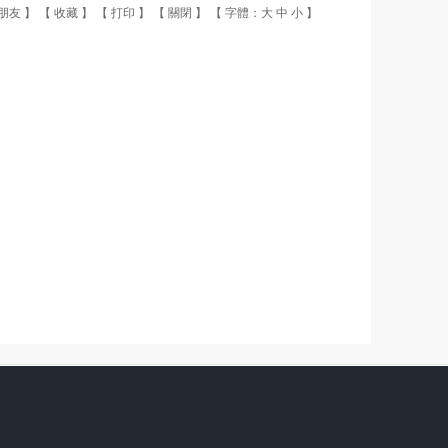
朋友
】 【
收藏
】 【
打印
】 【
關閉
】 【 字體：
大
中
小
】