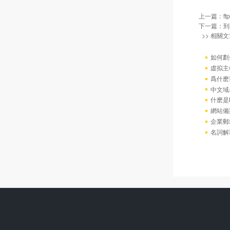
上一篇：
f
下一篇：
到
>> 相關文
如何劃
虛拟主
爲什麽
中文域
什麽是
網站備
企業郵
名詞解