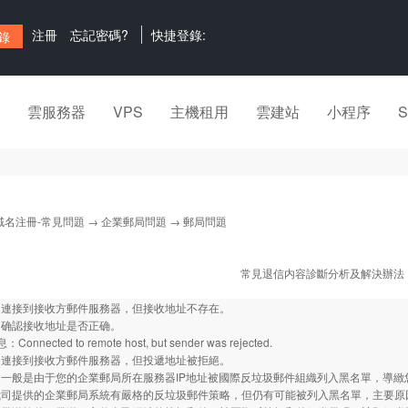
注冊
忘記密碼?
快捷登錄:
雲服務器
VPS
主機租用
雲建站
小程序
域名注冊-常見問題
→
企業郵局問題
→ 郵局問題
常見退信内容診斷分析及解決辦法
：連接到接收方郵件服務器，但接收地址不存在。
：确認接收地址是否正确。
nnected to remote host, but sender was rejected.
：連接到接收方郵件服務器，但投遞地址被拒絕。
：一般是由于您的企業郵局所在服務器IP地址被國際反垃圾郵件組織列入黑名單，導
我司提供的企業郵局系統有嚴格的反垃圾郵件策略，但仍有可能被列入黑名單，主要原