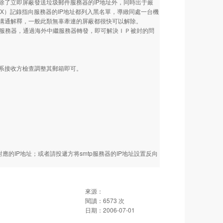
除了立即屏蔽發送垃圾郵件服務器的IP地址外，同時出于嚴
X）記錄指向服務器的IP地址都列入黑名單，導緻同處一台機
溝通解釋，一般此類無辜牽連的屏蔽都很快可以解除。
中繼服務器，通過海外中繼服務器轉發，即可解決ＩＰ被封的問
系接收方檢查調整其郵箱即可。
的IP地址；或者請投遞方将smtp服務器的IP地址設置反向
來源：
閱讀：
6573
次
日期：
2006-07-01