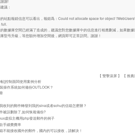
謝謝!
決建議：
報錯信息可以看出，報錯爲：Could not allocate space for object \'WebUsers\' in dat
 full.
您的數據庫空間已經滿了造成的，建議您對您數據庫中的信息進行相應删減，如果數據
據庫型号升級，等您額外增加空間後，網頁即可正常訪問。謝謝！
【 雙擊滾屏 】 【
推薦
轉帖]控制面闆使用案例分析
裝操作系統如何備份OUTLOOK？
章
我收到的郵件轉發到我的sina或者sohu的信箱怎麽辦？
件被誤删除了,如何恢複備份?
inux虛拟主機用php發送郵件的例子
款手續費費率
箱不能接收國外的郵件，國内的可以接收，請解決！