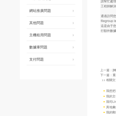
請幫忙處理
工程師解
網站推廣問題
通過訪問您的站點
filegroup is
其他問題
這是由于
行額外數
主機租用問題
數據庫問題
支付問題
上一篇：
[
下一篇：
重
>> 相關文
我想把
我的文
我司L
異地彙
我的郵