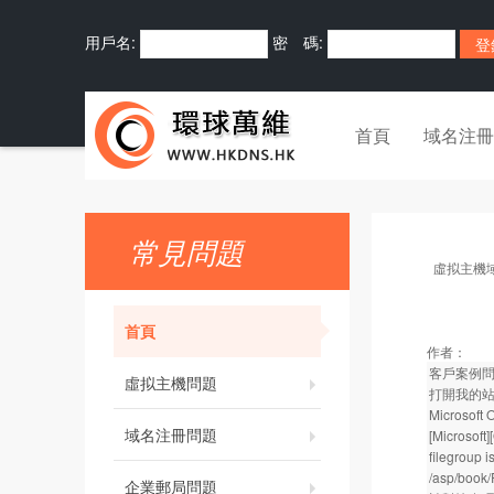
用戶名:
密 碼:
首頁
域名注冊
常見問題
虛拟主機
首頁
作者：
客戶案例
虛拟主機問題
打開我的
Microsoft
域名注冊問題
[Microsoft
filegroup is
/asp/boo
企業郵局問題