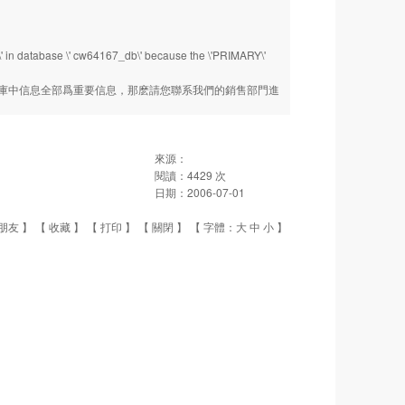
abase \' cw64167_db\' because the \'PRIMARY\'
庫中信息全部爲重要信息，那麽請您聯系我們的銷售部門進
來源：
閱讀：
4429
次
日期：
2006-07-01
朋友
】 【
收藏
】 【
打印
】 【
關閉
】 【 字體：
大
中
小
】