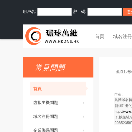
用戶名:
密 碼:
首頁
域名注冊
常見問題
虛拟主機
首頁
作者：
具體域名轉
虛拟主機問題
新網注冊的
http://ww
域名注冊問題
了.以後域
00852359
企業郵局問題