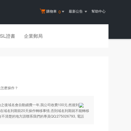
購物車
最新公告
幫助中心
0
SSL證書
企業郵局
該怎麽操作？
之後域名會自動續費一年,我公司收費100元.然後到
在域名到期前20天操作轉移事情,否則域名到期就不能轉移
清楚的地方請聯系我們的專員QQ:275026793, 電話