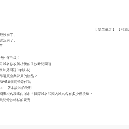
【 雙擊滾屏 】 【
推薦
經沒有了。
經沒有了。
章
機如何升級？
司域名修改解析後的生效時間問題
主機常見問題(jsp版本)
得購買企業郵局的贈品？
局V5.0網頁登錄代碼
p.net版本設置的說明
國際域名和國内域名？國際域名和國内域名各有多少種後綴？
員間餘款轉移的規定