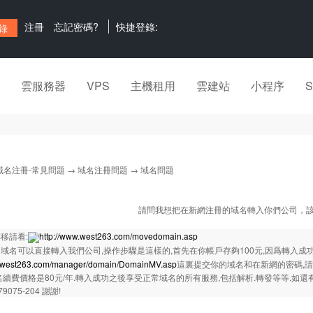
注冊
忘記密碼?
快捷登錄:
雲服務器
VPS
主機租用
雲建站
小程序
域名注冊-常見問題
→
域名注冊問題
→ 域名問題
請問我想把在新網注冊的域名轉入你們公司，
移請看:
http://www.west263.com/movedomain.asp
域名可以直接轉入我們公司,操作步驟是這樣的,首先在你帳戶存夠100元,因爲轉入成功
w.west263.com/manager/domain/DomainMV.asp
這裏提交你的域名和在新網的密碼,請
名續費價格是80元/年.轉入成功之後享受正常域名的所有服務,包括解析.轉發等等.如還有不
79075-204 謝謝!