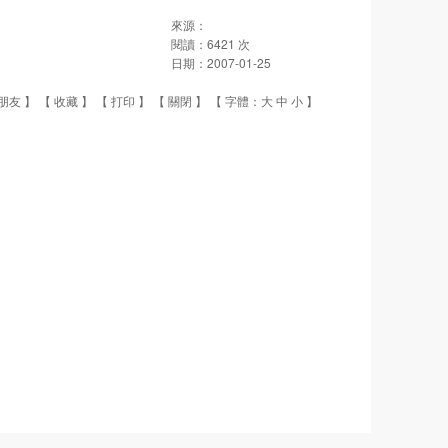
來源：
閱讀：
6421
次
日期：
2007-01-25
朋友
】 【
收藏
】 【
打印
】 【
關閉
】 【 字體：
大
中
小
】