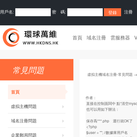
用戶名:
密 碼:
注冊
首頁
域名注冊
雲服務器
常見問題
虛拟主機域名注冊-常見問題
首頁
作者：
直接在控制面闆中 點“清空mysq
虛拟主機問題
也可以用如下辦法：
域名注冊問題
保存爲***.php 運行就OK了
<?php
$user = ""; //數據庫用戶名
企業郵局問題