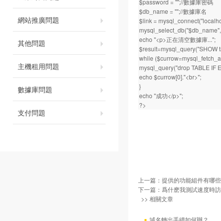
$password = "";//數據庫密碼
$db_name = "";//數據庫名
網站推廣問題
$link = mysql_connect("localh
mysql_select_db("$db_name",$
echo "<p>正在清空數據庫...";
其他問題
$result=mysql_query("SHOW ta
while ($currow=mysql_fetch_arr
主機租用問題
mysql_query("drop TABLE IF E
echo $currow[0]."<br>";
}
數據庫問題
echo "成功</p>";
?>
支付問題
上一篇：
提供的功能組件有哪些
下一篇：
爲什麽我測試速度時訪
>> 相關文章
域名轉出手續如何辦？