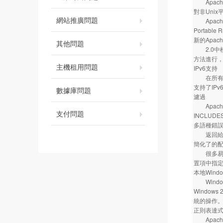
Apach
對非Uni
網站推廣問題
Apache 
Portab
新的Apache
其他問題
2.0中模
方法進行，
主機租用問題
IPv6支持
在所有能被Ap
支持了IPv6
數據庫問題
濾過
Apach
支付問題
INCLU
多語種錯
返回給浏
簡化了的
很多易混淆
置項中指
本地Windo
Window
Window
統的操作
正則表達
Apach