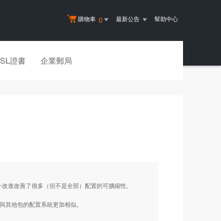
購物車
最新公告
幫助中心
0
SSL證書
企業郵局
這一改進改善了很多（但不是全部）配置的可擴縮性。
置系統與其他包的配置系統更加相似。