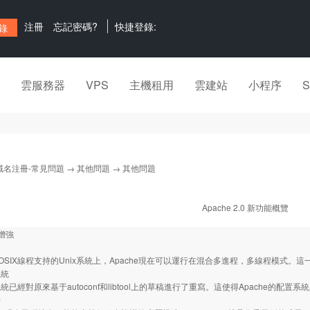
注冊
忘記密碼?
快捷登錄:
雲服務器
VPS
主機租用
雲建站
小程序
域名注冊-常見問題
→
其他問題
→ 其他問題
Apache 2.0 新功能概覽
增強
IX線程支持的Unix系統上，Apache現在可以運行在混合多進程，多線程模式。
系統
經對原來基于autoconf和libtool上的草稿進行了重寫。這使得Apache的配
持