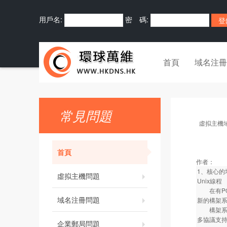
用戶名:
密 碼:
首頁
域名注冊
常見問題
虛拟主機
首頁
作者：
1、核心的
虛拟主機問題
Unix線程
在有POS
域名注冊問題
新的構架
構架系統已
多協議支
企業郵局問題