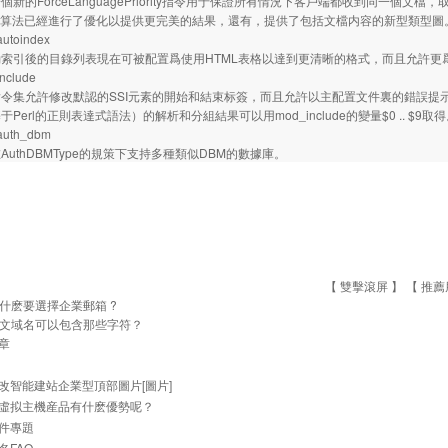
的ForceLanguagePriority指令用于保證所有情況下客戶端都收到同一個文檔，取
Views算法已經進行了優化以提供更完美的結果，還有，提供了包括文檔内容的新型類型圖
oindex
引後的目錄列表現在可被配置爲使用HTML表格以達到更清晰的格式，而且允許更
clude
集允許修改默認的SSI元素的開始和結束标簽，而且允許以主配置文件裏的錯誤提示
Perl的正則表達式語法）的解析和分組結果可以用mod_include的變量$0 .. $9取
th_dbm
thDBMType的規策下支持多種類似DBM的數據庫。
【 雙擊滾屏 】 【
推薦
什麽要選擇企業郵箱 ?
文域名可以包含那些字符？
章
改智能建站企業型頂部圖片[圖片]
虛拟主機産品有什麽優勢呢？
件專題
名FAQ