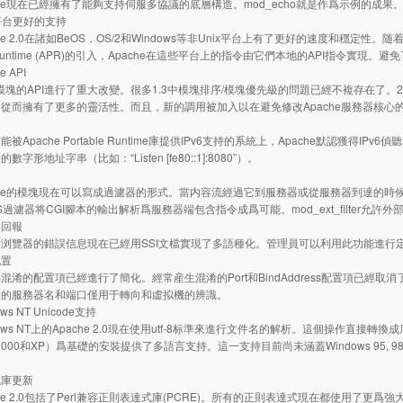
e現在已經擁有了能夠支持伺服多協議的底層構造。mod_echo就是作爲示例的成果
x平台更好的支持
2.0在諸如BeOS，OS/2和Windows等非Unix平台上有了更好的速度和穩定性。随着平台特定的mu
le Runtime (APR)的引入，Apache在這些平台上的指令由它們本地的API指令實現
 API
塊的API進行了重大改變。很多1.3中模塊排序/模塊優先級的問題已經不複存在了。2.
從而擁有了更多的靈活性。而且，新的調用被加入以在避免修改Apache服務器核心
ache Portable Runtime庫提供IPv6支持的系統上，Apache默認獲得IPv6偵聽套接字。另
的數字形地址字串（比如：“Listen [fe80::1]:8080”）。
e的模塊現在可以寫成過濾器的形式。當内容流經過它到服務器或從服務器到達的時候進行
DES過濾器将CGI腳本的輸出解析爲服務器端包含指令成爲可能。mod_ext_filter
誤回報
覽器的錯誤信息現在已經用SSI文檔實現了多語種化。管理員可以利用此功能進行
配置
的配置項已經進行了簡化。經常産生混淆的Port和BindAddress配置項已經取消了；隻
定的服務器名和端口僅用于轉向和虛拟機的辨識。
ws NT Unicode支持
s NT上的Apache 2.0現在使用utf-8标準來進行文件名的解析。這個操作直接轉換成底
s 2000和XP）爲基礎的安裝提供了多語言支持。這一支持目前尚未涵蓋Windows 95,
。
式庫更新
e 2.0包括了Perl兼容正則表達式庫(PCRE)。所有的正則表達式現在都使用了更爲強大的