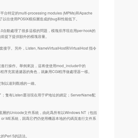
。
lti-processing modules (MPMs)和Apache
。避免了以往使用POSIX模拟層造成的bug和性能低下。
0自動處理了很多這樣的問題，模塊排序現在用per-hook的
的前提下提供額外的模塊容量。
外，Listen, NameVirtualHost和VirtualHost 指令
操作。舉例來說，這将使使用mod_include中的
允許外部程序充當過濾器的角色，就象用CGI程序做處理器一樣。
定制以達到觀感的一緻。
有Listen選項現在用于IP地址的綁定；ServerName配
層的Unicode文件系統，由此爲所有以Windows NT（包括
 98 or ME系統，因爲它們仍使用機器本地的代碼頁進行文件系
Perl 5的語法。