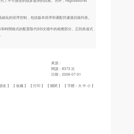
代了不可接受的或多選擇的回應。另外，negotiation和
。
爲細化的排序控制，包括版本排序和通配符濾過目錄列表。
和時間格式的配置取代SSI文檔中的相應部分。正則表達式
得。
來源：
閱讀：
8373
次
日期：
2006-07-01
朋友
】 【
收藏
】 【
打印
】 【
關閉
】 【 字體：
大
中
小
】