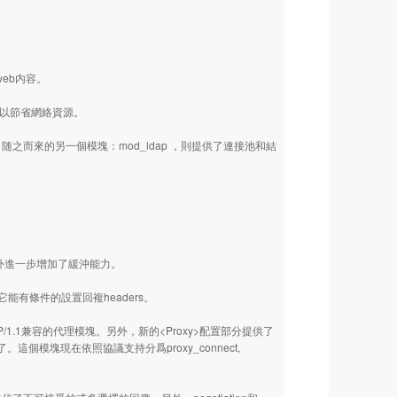
。
eb内容。
，以節省網絡資源。
。随之而來的另一個模塊：mod_ldap ，則提供了連接池和結
能，另外進一步增加了緩沖能力。
它能有條件的設置回複headers。
1兼容的代理模塊。另外，新的<Proxy>配置部分提供了
了。這個模塊現在依照協議支持分爲proxy_connect,