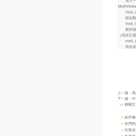
加入一個新
Multi
mod_aut
經自動索
mod_in
新的指令
（現在已基于
mod_au
現在在Au
上一篇：
爲
下一篇：
中
>> 相關文
如何修
你們的
垃圾信
中文域