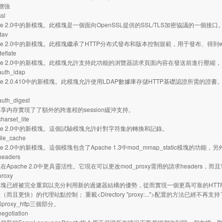
增強
sl
e 2.0中的新模塊。此模塊是一個面向OpenSSL提供的SSL/TLS加密協議的一個接口
av
e 2.0中的新模塊。此模塊繼承了HTTP分布式發布和版本控制規範，用于發布、得到w
late
e 2.0中的新模塊。此模塊允許支持此功能的浏覽器請求頁面内容在發送前進行壓縮
th_ldap
e 2.0.410中的新模塊。此模塊允許使用LDAP數據庫存儲HTTP基礎認證所需的證書
。
h_digest
存實現了了額外的跨進程的session緩沖支持。
set_lite
e 2.0中的新模塊。這個試驗模塊允許針對字符集的轉換和記錄。
e_cache
 2.0中的新模塊。這個模塊包含了Apache 1.3中mod_mmap_static模塊的功
aders
ache 2.0中更具靈活性。它現在可以更改mod_proxy需用的請求headers，而且
oxy
經被完全重寫以充分利用新的過濾器結構的優勢，從而實現一個更爲可靠的HTTP/1.
而且更快）的代理站點控制； 重載<Directory "proxy:...">配置的方法已經不再支持
p和proxy_http三個部分。
otiation