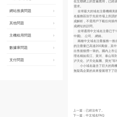
在互聯網上的普遍應用，已經
需求。
網站推廣問題
全球最大的域名注冊機構美國NSI（
名服務區别于先前市場上所謂的
成解析，不需用戶下載任何插件
其他問題
成網址的訪問。
全球通用中文域名注冊已于11月
主機租用問題
中國)、.公司、.網絡。
兩種中文域名注冊服務一推出
的注冊量已高達200萬個，其
數據庫問題
出售後狠撈一筆的。國内上市
理名稱如長江、黃河、泰山等
支付問題
泸天化、泸天化集團、寶光”等
小小域名蘊含了巨大的商機與
無疑爲企業的未來發展埋下了
上一篇：已經沒有了。
下一篇：
中文域名FAQ