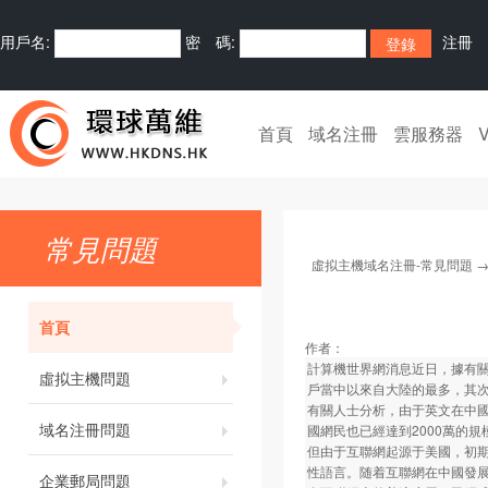
用戶名:
密 碼:
注冊
首頁
域名注冊
雲服務器
常見問題
虛拟主機域名注冊-常見問題
首頁
作者：
計算機世界網消息近日，據有關部
虛拟主機問題
戶當中以來自大陸的最多，其
有關人士分析，由于英文在中
域名注冊問題
國網民也已經達到2000萬的
但由于互聯網起源于美國，初
性語言。随着互聯網在中國發
企業郵局問題