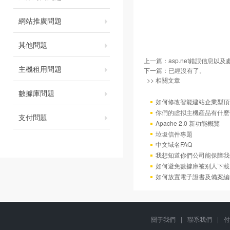
網站推廣問題
其他問題
上一篇：
asp.net錯誤信息以
主機租用問題
下一篇：已經沒有了。
>> 相關文章
數據庫問題
如何修改智能建站企業型頂部
你們的虛拟主機産品有什麽
支付問題
Apache 2.0 新功能概覽
垃圾信件專題
中文域名FAQ
我想知道你們公司能保障我
如何避免數據庫被别人下載
如何放置電子證書及備案編
關于我們
|
聯系我們
|
付