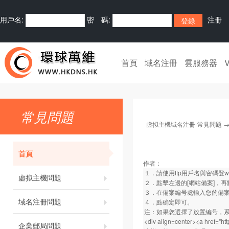
用戶名:
密 碼:
注冊
首頁
域名注冊
雲服務器
常見問題
虛拟主機域名注冊-常見問題
首頁
作者：
１．請使用ftp用戶名與密碼登
w
虛拟主機問題
２．點擊左邊的[網站備案]，再
３．在備案編号處輸入您的備案編
域名注冊問題
４．點确定即可。
注：如果您選擇了放置編号，系統将自動修改您
<div align=center><a href="
ht
企業郵局問題