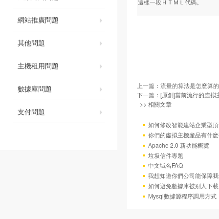
這樣一段ＨＴＭＬ代碼。
網站推廣問題
其他問題
主機租用問題
上一篇：
流量的算法是怎麽算的
數據庫問題
下一篇：
[原創]當前流行的虛
>> 相關文章
支付問題
如何修改智能建站企業型頂部
你們的虛拟主機産品有什麽
Apache 2.0 新功能概覽
垃圾信件專題
中文域名FAQ
我想知道你們公司能保障我
如何避免數據庫被别人下載
Mysql數據源程序調用方