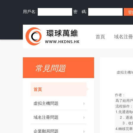
用戶名:
密 碼:
首頁
域名注冊
常見問題
虛拟主機
首頁
作者：
爲了給用戶
虛拟主機問題
流程操作
1.先通過
域名注冊問題
2．通過
3．收到
4.轉移完
企業郵局問題