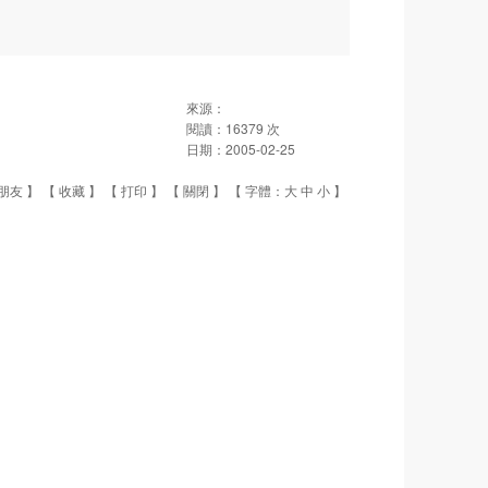
來源：
閱讀：
16379
次
日期：
2005-02-25
朋友
】 【
收藏
】 【
打印
】 【
關閉
】 【 字體：
大
中
小
】