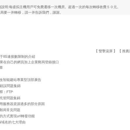
. 特别說明:每虛拟主機用戶可免費遷移一次機房。超過一次的每次轉移收費５０元。
郵局要一并轉移，請一并告訴我們，謝謝。
【 雙擊滾屏 】 【
推薦
于IIS連接數限制的介紹
果在自己的網頁加上企業郵局登錄接口
章
改智能建站專業型頂部廣告
常見錯誤問題集錦
釋：FTP
托管問題集錦
用服務器資源過多的部分原因
郵局常見問題
的方式實現url轉發功能
N域名的七大理由