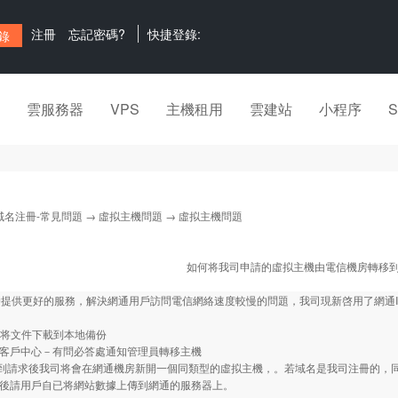
注冊
忘記密碼?
快捷登錄:
雲服務器
VPS
主機租用
雲建站
小程序
域名注冊-常見問題
→
虛拟主機問題
→ 虛拟主機問題
如何将我司申請的虛拟主機由電信機房轉移
提供更好的服務，解決網通用戶訪問電信網絡速度較慢的問題，我司現新啓用了網通I
：
ftp将文件下載到本地備份
客戶中心－有問必答處通知管理員轉移主機
請求後我司将會在網通機房新開一個同類型的虛拟主機，。若域名是我司注冊的，
畢後請用戶自已将網站數據上傳到網通的服務器上。