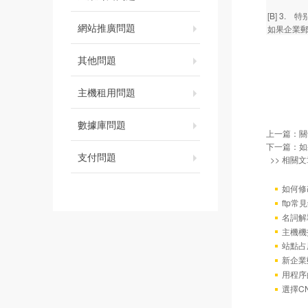
[B] 3
網站推廣問題
如果企業
其他問題
主機租用問題
數據庫問題
上一篇：
關
下一篇：
如
支付問題
>> 相關文
如何修
ftp
名詞解
主機機
站點占
新企業
用程序
選擇C