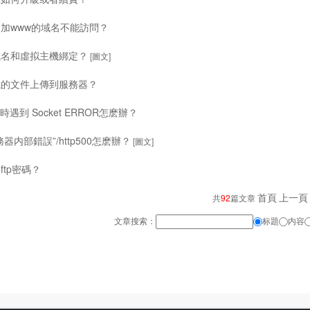
加www的域名不能訪問？
域名和虛拟主機綁定？
[圖文]
我的文件上傳到服務器？
傳時遇到 Socket ERROR怎麽辦？
器内部錯誤”/http500怎麽辦？
[圖文]
ftp密碼？
首頁
上一頁
共
92
篇文章
文章搜索：
标題
内容