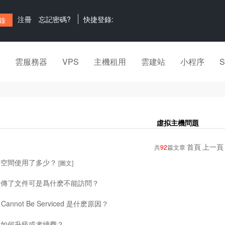
注冊
忘記密碼?
快捷登錄:
雲服務器
VPS
主機租用
雲建站
小程序
虛拟主機問題
首頁
上一頁
共
92
篇文章
看空間使用了多少？
[圖文]
上傳了文件可是爲什麽不能訪問？
t Cannot Be Serviced 是什麽原因？
機如何升級或者續費？