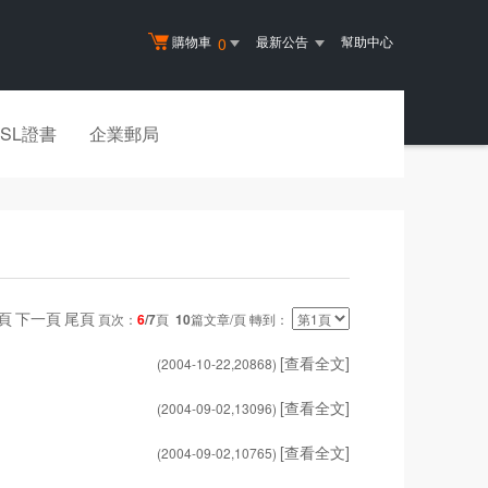
購物車
最新公告
幫助中心
0
SSL證書
企業郵局
頁
下一頁
尾頁
頁次：
6
/7
頁
10
篇文章/頁 轉到：
[查看全文]
(2004-10-22,
20868
)
[查看全文]
(2004-09-02,
13096
)
[查看全文]
(2004-09-02,
10765
)