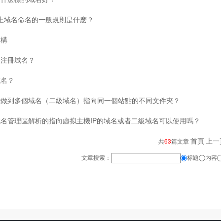
rnet上域名命名的一般規則是什麽？
結構
要注冊域名？
域名？
能做到多個域名（二級域名）指向同一個站點的不同文件夾？
名管理區解析的指向虛拟主機IP的域名或者二級域名可以使用嗎？
首頁
上一
共
63
篇文章
文章搜索：
标題
内容