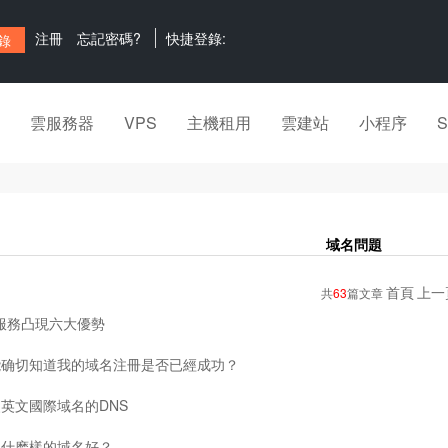
注冊
忘記密碼?
快捷登錄:
雲服務器
VPS
主機租用
雲建站
小程序
域名問題
首頁
上一
共
63
篇文章
服務凸現六大優勢
能确切知道我的域名注冊是否已經成功？
英文國際域名的DNS
個什麽樣的域名好？