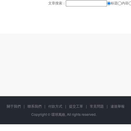
文章搜索：
标題
内容
關于我們
|
聯系我們
|
付款方式
|
提交工單
|
常見問題
|
違規舉報
Copyright © 環球萬維, All rights reserved.