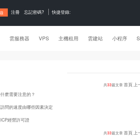
注冊
忘記密碼?
快捷登錄:
雲服務器
VPS
主機租用
雲建站
小程序
首頁
上
共
33
篇文章
有什麽需要注意的？
被訪問的速度由哪些因素決定
ICP經營許可證
首頁
上
共
33
篇文章