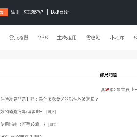
注冊
忘記密碼?
快捷登錄:
雲服務器
VPS
主機租用
雲建站
小程序
郵局問題
首頁
上
共
35
篇文章
郵件時常見問題】問：爲什麽我發送的郵件均被退回？
效的過濾病毒/垃圾郵件!
[圖文]
局使用指南（新手必讀！）
[圖文]
p的jmail發郵件？
[圖文]