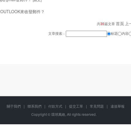
OUTLOOK來收發郵件？
首頁
上
共
35
篇文章
文章搜索：
标題
内容
關于我們
|
聯系我們
|
付款方式
|
提交工單
|
常見問題
|
違規舉報
Copyright © 環球萬維, All rights reserved.