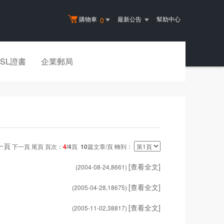
購物車
最新公告
幫助中心
0
SSL證書
企業郵局
一頁
下一頁 尾頁 頁次：
4
/4
頁
10
篇文章/頁 轉到：
[查看全文]
(2004-08-24,
8661
)
[查看全文]
(2005-04-28,
18675
)
[查看全文]
(2005-11-02,
38817
)